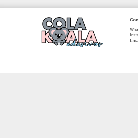
Con
Wha
Inst
Emai