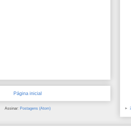
Página inicial
Assinar:
Postagens (Atom)
►