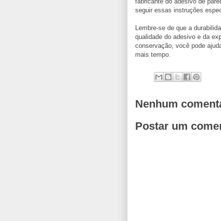
fabricante do adesivo de pare
seguir essas instruções espec
Lembre-se de que a durabilid
qualidade do adesivo e da ex
conservação, você pode ajud
mais tempo.
Nenhum comentá
Postar um comen