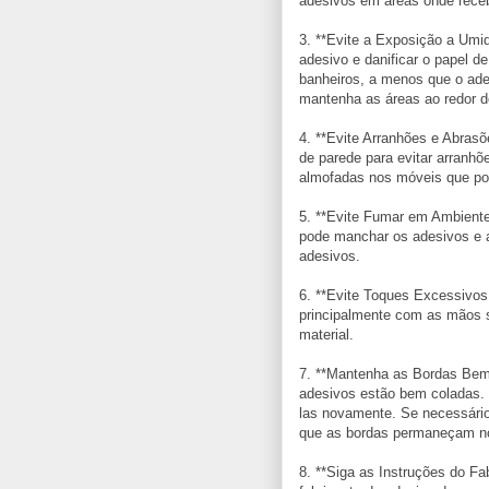
adesivos em áreas onde receb
3. **Evite a Exposição a Umi
adesivo e danificar o papel d
banheiros, a menos que o ade
mantenha as áreas ao redor 
4. **Evite Arranhões e Abras
de parede para evitar arranhõ
almofadas nos móveis que po
5. **Evite Fumar em Ambiente
pode manchar os adesivos e a
adesivos.
6. **Evite Toques Excessivos:
principalmente com as mãos s
material.
7. **Mantenha as Bordas Bem 
adesivos estão bem coladas. 
las novamente. Se necessário
que as bordas permaneçam no
8. **Siga as Instruções do Fa