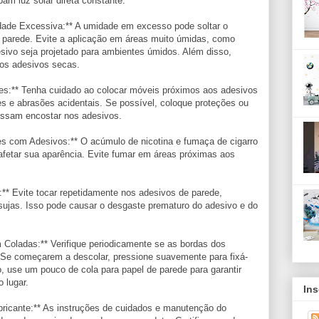
am luz solar direta constante.
dade Excessiva:** A umidade em excesso pode soltar o
e parede. Evite a aplicação em áreas muito úmidas, como
sivo seja projetado para ambientes úmidos. Além disso,
dos adesivos secas.
ões:** Tenha cuidado ao colocar móveis próximos aos adesivos
es e abrasões acidentais. Se possível, coloque proteções ou
ssam encostar nos adesivos.
s com Adesivos:** O acúmulo de nicotina e fumaça de cigarro
fetar sua aparência. Evite fumar em áreas próximas aos
** Evite tocar repetidamente nos adesivos de parede,
ujas. Isso pode causar o desgaste prematuro do adesivo e do
Coladas:** Verifique periodicamente se as bordas dos
Se começarem a descolar, pressione suavemente para fixá-
, use um pouco de cola para papel de parede para garantir
 lugar.
Ins
bricante:** As instruções de cuidados e manutenção do