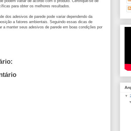
de podem variar de acordo com o produto. Certifique-se de
íficas para obter os melhores resultados.
ade dos adesivos de parede pode variar dependendo da
posição a fatores ambientais. Seguindo essas dicas de
ar a manter seus adesivos de parede em boas condições por
rio:
tário
Ar
▼