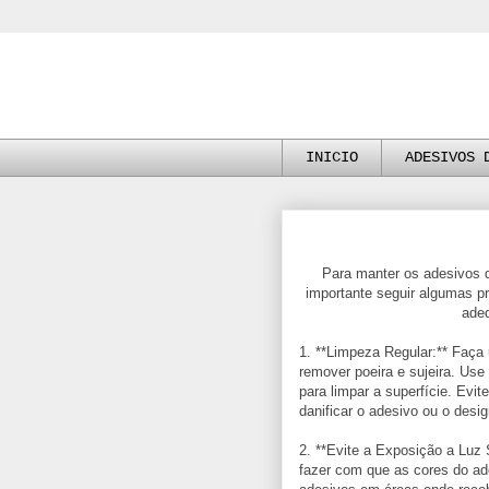
INICIO
ADESIVOS 
Para manter os adesivos d
importante seguir algumas p
ade
1. **Limpeza Regular:** Faça
remover poeira e sujeira. Us
para limpar a superfície. Evi
danificar o adesivo ou o desig
2. **Evite a Exposição a Luz S
fazer com que as cores do ad